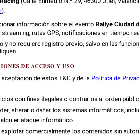
 Racing
(Calle Enmedio N.º 29, 46300 Utiel, Valencia
m
).
cionar información sobre el evento
Rallye Ciudad d
, streaming, rutas GPS, notificaciones en tiempo rea
o y no requiere registro previo, salvo en las funcio
iquen.
CIONES DE ACCESO Y USO
a aceptación de estos T&C y de la
Política de Priva
icios con fines ilegales o contrarios al orden públic
der, alterar o dañar los sistemas informáticos, incl
alquier ataque informático.
 explotar comercialmente los contenidos sin autori