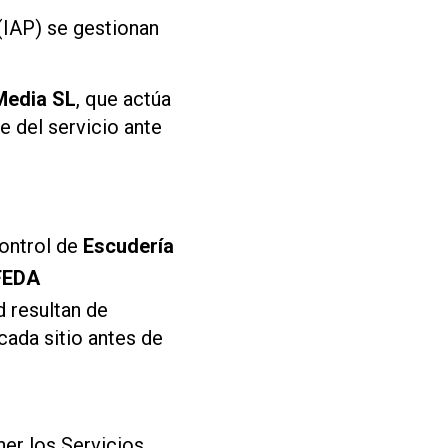
(IAP) se gestionan
Media SL
, que actúa
 del servicio ante
control de
Escudería
FEDA
d resultan de
cada sitio antes de
er los Servicios