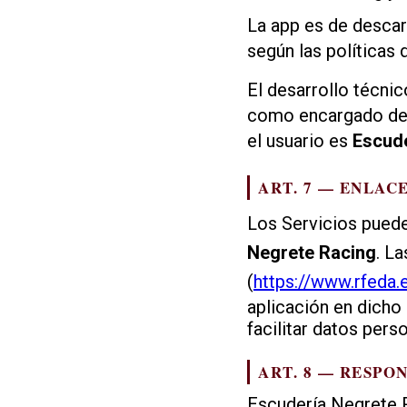
La app es de descar
según las políticas 
El desarrollo técnic
como encargado del 
el usuario es
Escude
ART. 7 — ENLAC
Los Servicios puede
Negrete Racing
. L
(
https://www.rfeda.
aplicación en dicho
facilitar datos pers
ART. 8 — RESPO
Escudería Negrete R