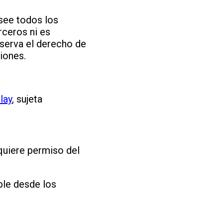
osee todos los
rceros ni es
eserva el derecho de
iones.
lay
, sujeta
quiere permiso del
ble desde los