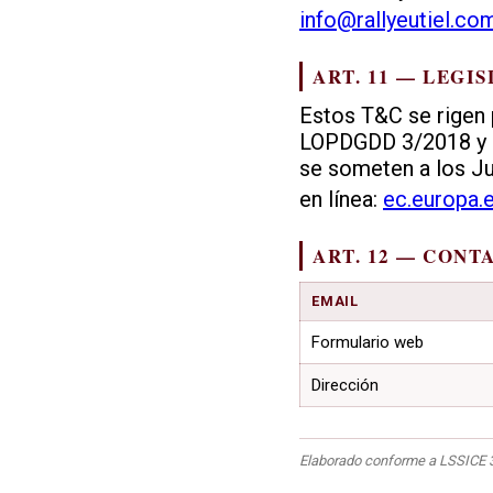
info@rallyeutiel.co
ART. 11 — LEGI
Estos T&C se rigen 
LOPDGDD 3/2018 y R
se someten a los Juz
en línea:
ec.europa.
ART. 12 — CONT
EMAIL
Formulario web
Dirección
Elaborado conforme a LSSICE 3