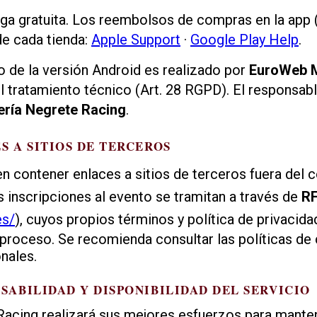
ga gratuita. Los reembolsos de compras en la app 
de cada tienda:
Apple Support
·
Google Play Help
.
o de la versión Android es realizado por
EuroWeb 
tratamiento técnico (Art. 28 RGPD). El responsable
ría Negrete Racing
.
ES A SITIOS DE TERCEROS
n contener enlaces a sitios de terceros fuera del 
as inscripciones al evento se tramitan a través de
R
es/
), cuyos propios términos y política de privacida
 proceso. Se recomienda consultar las políticas de 
onales.
NSABILIDAD Y DISPONIBILIDAD DEL SERVICIO
acing realizará sus mejores esfuerzos para manten