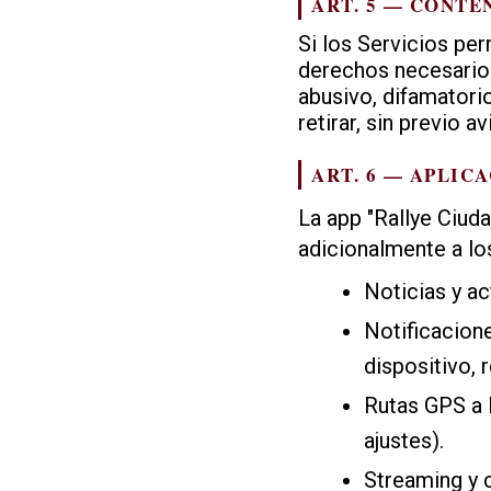
ART. 5 — CONTE
Si los Servicios pe
derechos necesarios
abusivo, difamatori
retirar, sin previo 
ART. 6 — APLIC
La app "Rallye Ciuda
adicionalmente a los
Noticias y ac
Notificacion
dispositivo, 
Rutas GPS a 
ajustes).
Streaming y 