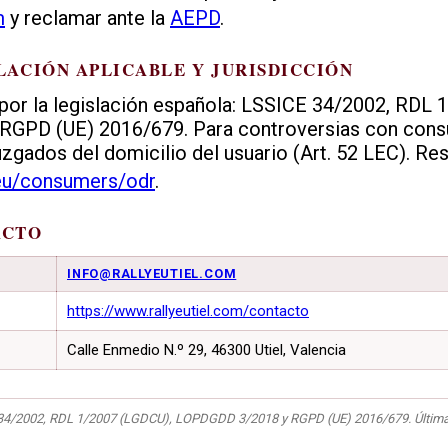
m
y reclamar ante la
AEPD
.
SLACIÓN APLICABLE Y JURISDICCIÓN
por la legislación española: LSSICE 34/2002, RDL 
GPD (UE) 2016/679. Para controversias con consu
gados del domicilio del usuario (Art. 52 LEC). Reso
eu/consumers/odr
.
ACTO
INFO@RALLYEUTIEL.COM
https://www.rallyeutiel.com/contacto
Calle Enmedio N.º 29, 46300 Utiel, Valencia
4/2002, RDL 1/2007 (LGDCU), LOPDGDD 3/2018 y RGPD (UE) 2016/679. Última ac