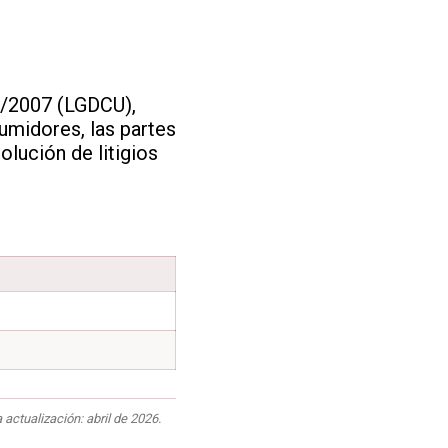
1/2007 (LGDCU),
midores, las partes
lución de litigios
tualización: abril de 2026.