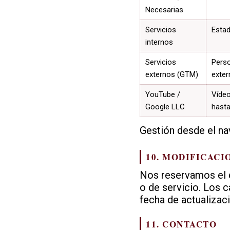
Necesarias
Servicios
Estad
internos
Servicios
Perso
externos (GTM)
exte
YouTube /
Vídeo
Google LLC
hasta
Gestión desde el n
10. MODIFICACI
Nos reservamos el d
o de servicio. Los 
fecha de actualizac
11. CONTACTO