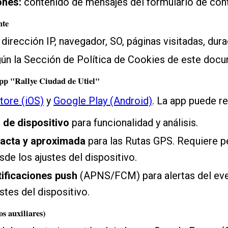
nes:
contenido de mensajes del formulario de con
nte
dirección IP, navegador, SO, páginas visitadas, dura
ún la Sección de Política de Cookies de este doc
app "Rallye Ciudad de Utiel"
tore (iOS)
y
Google Play (Android)
. La app puede r
r de dispositivo
para funcionalidad y análisis.
xacta y aproximada
para las Rutas GPS. Requiere pe
de los ajustes del dispositivo.
ificaciones push
(APNS/FCM) para alertas del ev
stes del dispositivo.
s auxiliares)