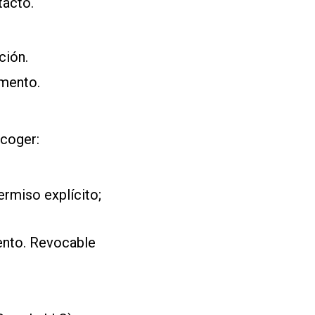
tacto.
ción.
umento.
ecoger:
rmiso explícito;
ento. Revocable