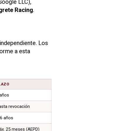
Google LLC),
grete Racing
.
independiente. Los
forme a esta
LAZO
 años
asta revocación
-6 años
áx. 25 meses (AEPD)