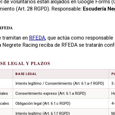
 de voluntarios están alojados en Google Forms (
miento (Art. 28 RGPD). Responsable:
Escudería Ne
e RFEDA
e tramitan en
RFEDA
, que actúa como responsable 
a Negrete Racing reciba de RFEDA se tratarán con
ASE LEGAL Y PLAZOS
BASE LEGAL
P
Interés legítimo / Consentimiento (Art. 6.1.a-f RGPD)
3
iales
Consentimiento expreso (Art. 6.1.a RGPD)
H
scales
Obligación legal (Art. 6.1.c RGPD)
4
Interés legítimo (Art. 6.1.f RGPD)
M