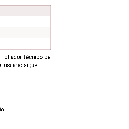
rollador técnico de
l usuario sigue
io.