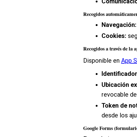
Comunicacio
Recogidos automáticame
Navegación:
Cookies:
seg
Recogidos a través de la 
Disponible en
App S
Identificado
Ubicación e
revocable des
Token de not
desde los aju
Google Forms (formulario