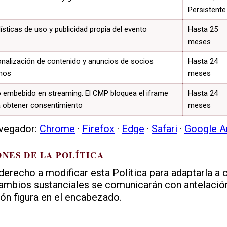
Persistente
ísticas de uso y publicidad propia del evento
Hasta 25
meses
nalización de contenido y anuncios de socios
Hasta 24
rnos
meses
 embebido en streaming. El CMP bloquea el iframe
Hasta 24
 obtener consentimiento
meses
avegador:
Chrome
·
Firefox
·
Edge
·
Safari
·
Google An
ONES DE LA POLÍTICA
erecho a modificar esta Política para adaptarla a 
cambios sustanciales se comunicarán con antelación
ión figura en el encabezado.