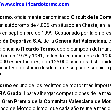
//www.circuitricardotormo.com
Tormo
, oficialmente denominado
Circuit de la Com
 un autódromo de 4,005 km situado en Cheste, en la
o en septiembre de 1999. Gestionado por la empre
ión Deportiva S.A.
de la
Generalitat Valenciana
, 
valenciano
Ricardo Tormo
, doble campeón del mun
50 cc en 1978 y 1981, fallecido en diciembre de 199
000 espectadores, con 125.000 asientos distribuid
gantesco estadio desde el que se puede seguir la p
.
Tormo
es uno de los recintos de motor más importa
FIA Grado 1
para albergar competiciones de la máx
l
Gran Premio de la Comunitat Valenciana de Mo
do de Motociclismo, que cada año reúne a más de